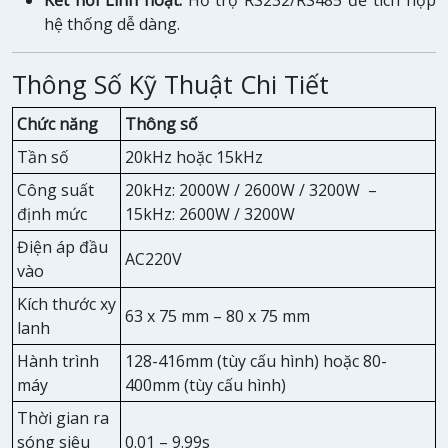
hệ thống dễ dàng.
Thông Số Kỹ Thuật Chi Tiết
Chức năng
Thông số
Tần số
20kHz hoặc 15kHz
Công suất
20kHz: 2000W / 2600W / 3200W –
định mức
15kHz: 2600W / 3200W
Điện áp đầu
AC220V
vào
Kích thước xy
63 x 75 mm – 80 x 75 mm
lanh
Hành trình
128-416mm (tùy cấu hình) hoặc 80-
máy
400mm (tùy cấu hình)
Thời gian ra
sóng siêu
0.01 – 9.99s