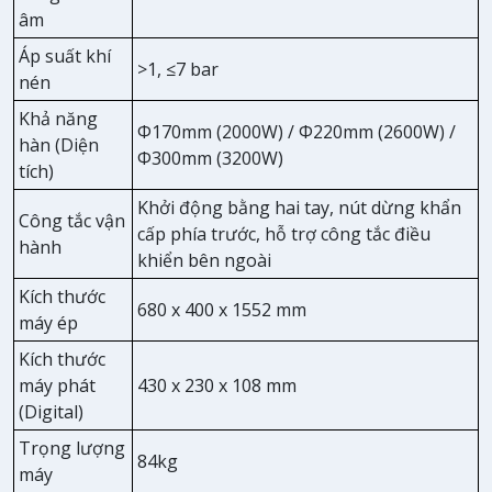
âm
Áp suất khí
>1, ≤7 bar
nén
Khả năng
Φ170mm (2000W) / Φ220mm (2600W) /
hàn (Diện
Φ300mm (3200W)
tích)
Khởi động bằng hai tay, nút dừng khẩn
Công tắc vận
cấp phía trước, hỗ trợ công tắc điều
hành
khiển bên ngoài
Kích thước
680 x 400 x 1552 mm
máy ép
Kích thước
máy phát
430 x 230 x 108 mm
(Digital)
Trọng lượng
84kg
máy