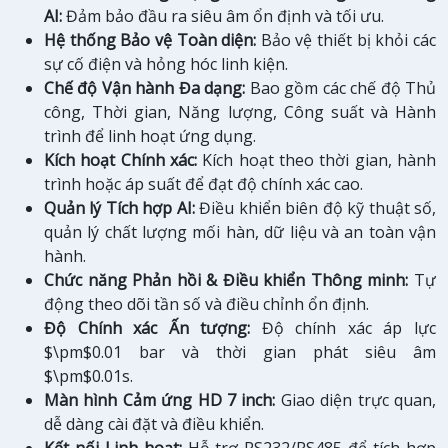
AI:
Đảm bảo đầu ra siêu âm ổn định và tối ưu.
Hệ thống Bảo vệ Toàn diện:
Bảo vệ thiết bị khỏi các
sự cố điện và hỏng hóc linh kiện.
Chế độ Vận hành Đa dạng:
Bao gồm các chế độ Thủ
công, Thời gian, Năng lượng, Công suất và Hành
trình để linh hoạt ứng dụng.
Kích hoạt Chính xác:
Kích hoạt theo thời gian, hành
trình hoặc áp suất để đạt độ chính xác cao.
Quản lý Tích hợp AI:
Điều khiển biên độ kỹ thuật số,
quản lý chất lượng mối hàn, dữ liệu và an toàn vận
hành.
Chức năng Phản hồi & Điều khiển Thông minh:
Tự
động theo dõi tần số và điều chỉnh ổn định.
Độ Chính xác Ấn tượng:
Độ chính xác áp lực
$\pm$0.01 bar và thời gian phát siêu âm
$\pm$0.01s.
Màn hình Cảm ứng HD 7 inch:
Giao diện trực quan,
dễ dàng cài đặt và điều khiển.
Kết nối Linh hoạt:
Hỗ trợ RS232/RS485 để tích hợp